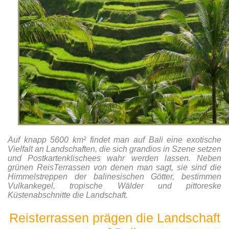
Auf knapp 5600 km² findet man auf Bali eine exotische
Vielfalt an Landschaften, die sich grandios in Szene setzen
und Postkartenklischees wahr werden lassen. Neben
grünen ReisTerrassen von denen man sagt, sie sind die
Himmelstreppen der balinesischen Götter, bestimmen
Vulkankegel, tropische Wälder und pittoreske
Küstenabschnitte die Landschaft.
Reisterrassen prägen die Landschaft