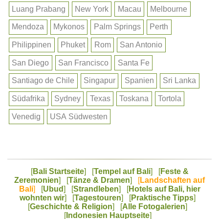
Luang Prabang
New York
Macau
Melbourne
Mendoza
Mykonos
Palm Springs
Perth
Philippinen
Phuket
Rom
San Antonio
San Diego
San Francisco
Santa Fe
Santiago de Chile
Singapur
Spanien
Sri Lanka
Südafrika
Sydney
Texas
Toskana
Tortola
Venedig
USA Südwesten
[
Bali Startseite
]
[
Tempel auf Bali
]
[
Feste &
Zeremonien
]
[
Tänze & Dramen
]
[
Landschaften auf
Bali
]
[
Ubud
]
[
Strandleben
]
[
Hotels auf Bali, hier
wohnten wir
]
[
Tagestouren
]
[
Praktische Tipps
]
[
Geschichte & Religion
]
[
Alle Fotogalerien
]
[
Indonesien Hauptseite
]