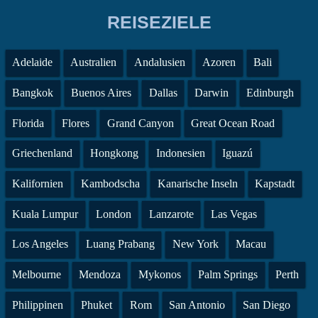
REISEZIELE
Adelaide
Australien
Andalusien
Azoren
Bali
Bangkok
Buenos Aires
Dallas
Darwin
Edinburgh
Florida
Flores
Grand Canyon
Great Ocean Road
Griechenland
Hongkong
Indonesien
Iguazú
Kalifornien
Kambodscha
Kanarische Inseln
Kapstadt
Kuala Lumpur
London
Lanzarote
Las Vegas
Los Angeles
Luang Prabang
New York
Macau
Melbourne
Mendoza
Mykonos
Palm Springs
Perth
Philippinen
Phuket
Rom
San Antonio
San Diego