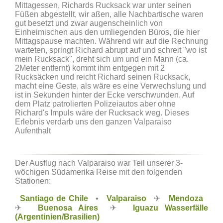
Mittagessen, Richards Rucksack war unter seinen
Füßen abgestellt, wir aßen, alle Nachbartische waren
gut besetzt und zwar augenscheinlich von
Einheimischen aus den umliegenden Büros, die hier
Mittagspause machten. Während wir auf die Rechnung
warteten, springt Richard abrupt auf und schreit "wo ist
mein Rucksack", dreht sich um und ein Mann (ca.
2Meter entfernt) kommt ihm entgegen mit 2
Rucksäcken und reicht Richard seinen Rucksack,
macht eine Geste, als wäre es eine Verwechslung und
ist in Sekunden hinter der Ecke verschwunden. Auf
dem Platz patrolierten Polizeiautos aber ohne
Richard's Impuls wäre der Rucksack weg. Dieses
Erlebnis verdarb uns den ganzen Valparaiso
Aufenthalt
Der Ausflug nach Valparaiso war Teil unserer 3-
wöchigen Südamerika Reise mit den folgenden
Stationen:
Santiago de Chile
•
Valparaiso
✈
Mendoza
✈
Buenosa Aires
✈
Iguazu Wasserfälle
(Argentinien/Brasilien)