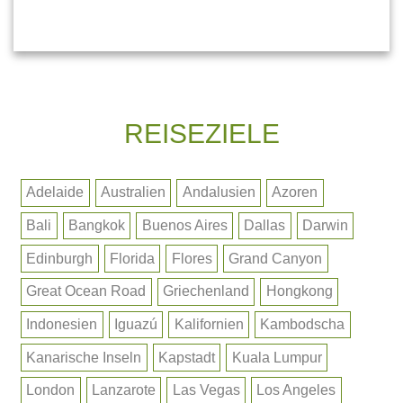
REISEZIELE
Adelaide
Australien
Andalusien
Azoren
Bali
Bangkok
Buenos Aires
Dallas
Darwin
Edinburgh
Florida
Flores
Grand Canyon
Great Ocean Road
Griechenland
Hongkong
Indonesien
Iguazú
Kalifornien
Kambodscha
Kanarische Inseln
Kapstadt
Kuala Lumpur
London
Lanzarote
Las Vegas
Los Angeles