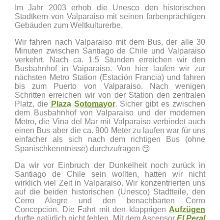
Im Jahr 2003 erhob die Unesco den historischen
Stadtkern von Valparaiso mit seinen farbenprächtigen
Gebäuden zum Weltkulturerbe.
Wir fahren nach Valparaiso mit dem Bus, der alle 30
Minuten zwischen Santiago de Chile und Valparaiso
verkehrt. Nach ca. 1,5 Stunden erreichen wir den
Busbahnhof in Vaiparaiso. Von hier laufen wir zur
nächsten Metro Station (Estación Francia) und fahren
bis zum Puerto von Valparaiso. Nach wenigen
Schritten erreichen wir von der Station den zentralen
Platz, die
Plaza Sotomayor
. Sicher gibt es zwischen
dem Busbahnhof von Valparaiso und der modernen
Metro, die Vina del Mar mit Valparaiso verbindet auch
einen Bus aber die ca. 900 Meter zu laufen war für uns
einfacher als sich nach dem richtigen Bus (ohne
Spanischkenntnisse) durchzufragen 😏
Da wir vor Einbruch der Dunkelheit noch zurück in
Santiago de Chile sein wollten, hatten wir nicht
wirklich viel Zeit in Valparaiso. Wir konzentrierten uns
auf die beiden historischen (Unesco) Stadtteile, den
Cerro Alegre und den benachbarten Cerro
Concepcion. Die Fahrt mit den klapprigen
Aufzügen
durfte natürlich nicht fehlen. Mit dem Ascensor
El Peral